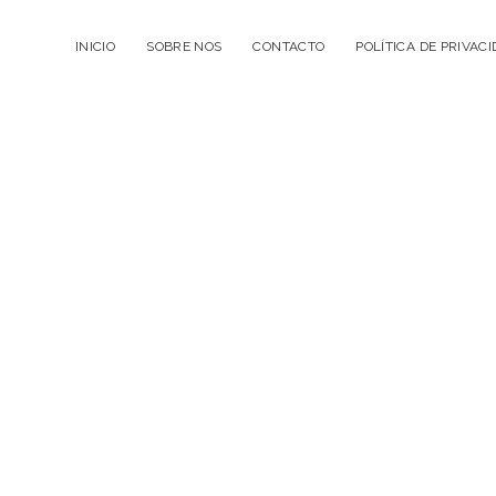
INICIO
SOBRE NOS
CONTACTO
POLÍTICA DE PRIVAC
La
Cuélebre