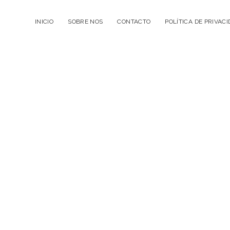
INICIO
SOBRE NOS
CONTACTO
POLÍTICA DE PRIVAC
La
Cuélebre