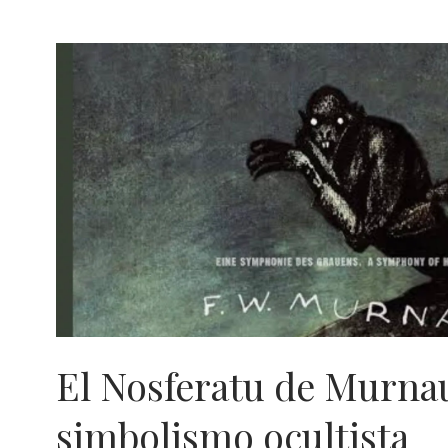
El Nosferatu de Murnau
simbolismo ocultista