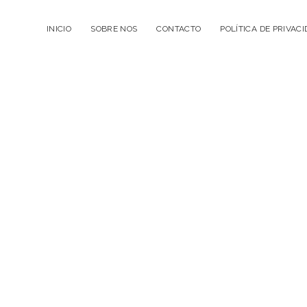
INICIO
SOBRE NOS
CONTACTO
POLÍTICA DE PRIVAC
La
Cuélebre