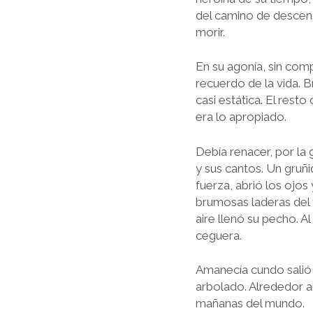
del camino de descen
morir.
En su agonía, sin com
recuerdo de la vida. B
casi estática. El rest
era lo apropiado.
Debía renacer, por la
y sus cantos. Un gruñ
fuerza, abrió los ojos 
brumosas laderas del v
aire llenó su pecho. Al
ceguera.
Amanecía cundo salió 
arbolado. Alrededor al
mañanas del mundo.