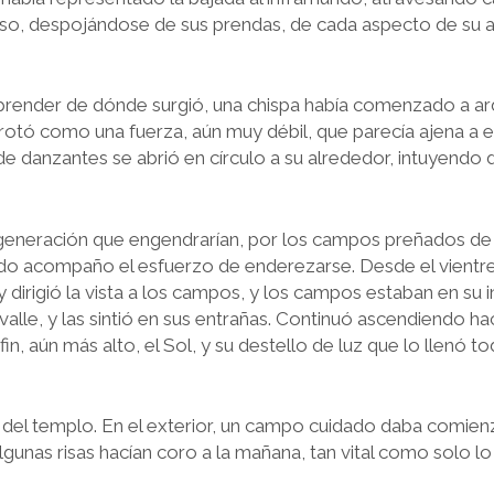
so, despojándose de sus prendas, de cada aspecto de su 
prender de dónde surgió, una chispa había comenzado a ard
rotó como una fuerza, aún muy débil, que parecía ajena a ell
o de danzantes se abrió en círculo a su alrededor, intuyend
 generación que engendrarían, por los campos preñados de 
ido acompaño el esfuerzo de enderezarse. Desde el vientr
y dirigió la vista a los campos, y los campos estaban en su in
alle, y las sintió en sus entrañas. Continuó ascendiendo hac
 fin, aún más alto, el Sol, y su destello de luz que lo llenó 
del templo. En el exterior, un campo cuidado daba comien
gunas risas hacían coro a la mañana, tan vital como solo lo