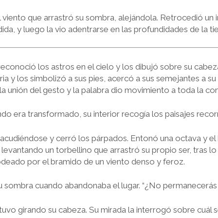
l viento que arrastró su sombra, alejándola. Retrocedió un 
, y luego la vio adentrarse en las profundidades de la tie
reconoció los astros en el cielo y los dibujó sobre su cabez
a y los simbolizó a sus pies, acercó a sus semejantes a su
 la unión del gesto y la palabra dio movimiento a toda la c
o era transformado, su interior recogía los paisajes recor
sacudiéndose y cerró los párpados. Entonó una octava y el
levantando un torbellino que arrastró su propio ser, tras lo
rodeado por el bramido de un viento denso y feroz.
su sombra cuando abandonaba el lugar. “¿No permanecerás 
tuvo girando su cabeza. Su mirada la interrogó sobre cuál s