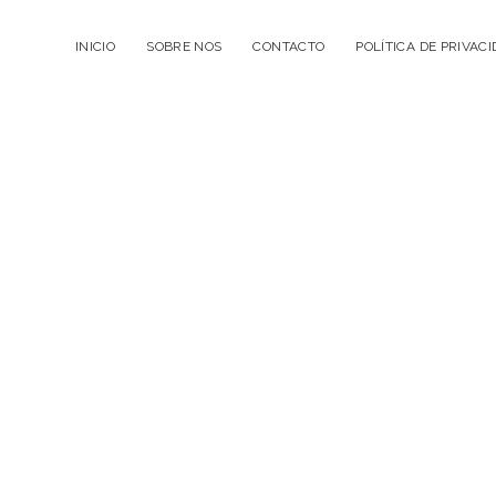
INICIO
SOBRE NOS
CONTACTO
POLÍTICA DE PRIVAC
La
Cuélebre