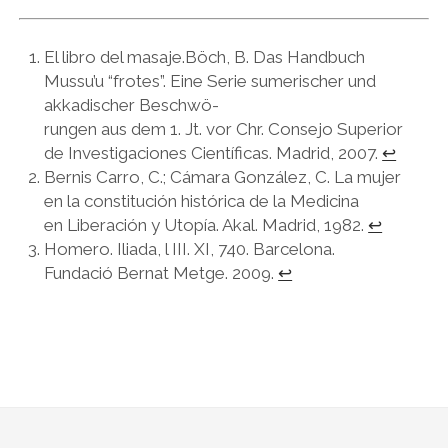
El libro del masaje.Böch, B. Das Handbuch
Mussu’u “frotes”. Eine Serie sumerischer und
akkadischer Beschwö-
rungen aus dem 1. Jt. vor Chr. Consejo Superior
de Investigaciones Científicas. Madrid, 2007.
↩︎
Bernis Carro, C.; Cámara González, C. La mujer
en la constitución histórica de la Medicina
en Liberación y Utopía. Akal. Madrid, 1982.
↩︎
Homero. Iliada, l III. XI, 740. Barcelona.
Fundació Bernat Metge. 2009.
↩︎