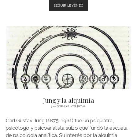
SIETE
SEGUIR LEYENDO
ENSEÑANZAS
DE
JUNG
A
LOS
MUERTOS
Jung y la alquimia
por
SOPHYA VOLKOVA
Carl Gustav Jung (1875-1961) fue un psiquiatra,
psicólogo y psicoanalista suizo que fundó la escuela
de psicología analítica. Su interés por la alquimia